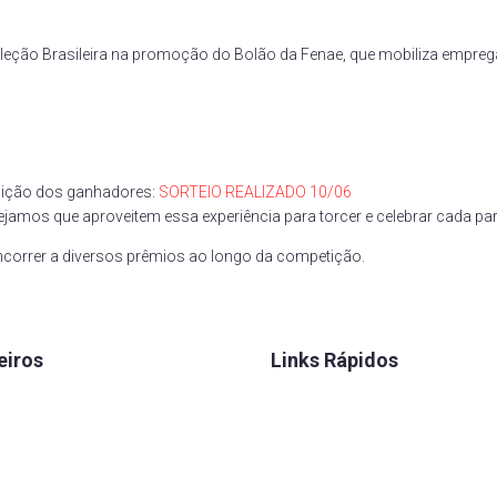
Seleção Brasileira na promoção do Bolão da Fenae, que mobiliza empre
inição dos ganhadores:
SORTEIO REALIZADO 10/06
os que aproveitem essa experiência para torcer e celebrar cada par
ncorrer a diversos prêmios ao longo da competição.
eiros
Links Rápidos
 Seguros
Convênios
 Caixa
FENAE
rretora
Talentos