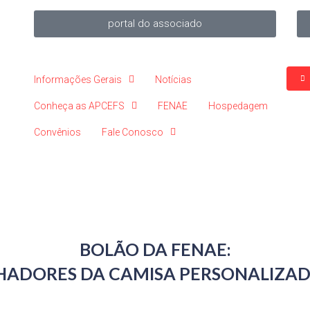
portal do associado
Informações Gerais
Notícias
Conheça as APCEFS
FENAE
Hospedagem
Convênios
Fale Conosco
BOLÃO DA FENAE:
HADORES DA CAMISA PERSONALIZADA