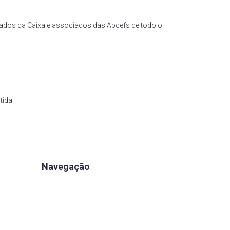
gados da Caixa e associados das Apcefs de todo o
tida.
Navegação
Apartamentos
Associe-se
Estrutura