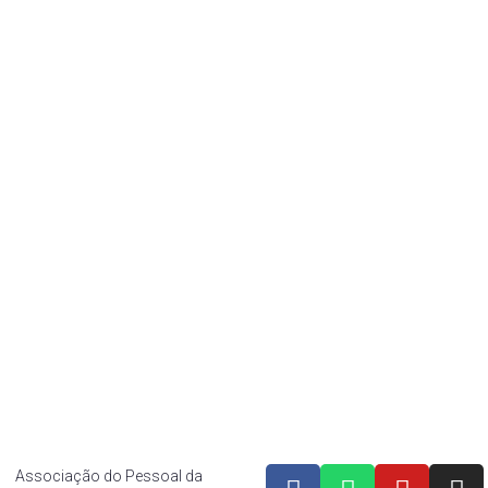
lário
Estatuto
Eleição
f
Diretoria
r
Histórico
ef
af CUT
os Associação do Pessoal da