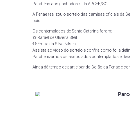
Parabéns aos ganhadores da APCEF/SC!
A Fenae realizou o sorteio das camisas oficiais da 
país.
Os contemplados de Santa Catarina foram:
👕 Rafael de Oliveira Steil
👕 Emilia da Silva Nilsen
Assista ao vídeo do sorteio e confira como foi a def
Parabenizamos os associados contemplados e desejam
Ainda dá tempo de participar do Bolão da Fenae e co
Parc
Caixa
Fundada em 1960, a Associação do
Pessoal da Caixa Econômica Federal
Mundo
de Santa Catarina (APCEF/SC) é um
Par Co
órgão representativo de classe