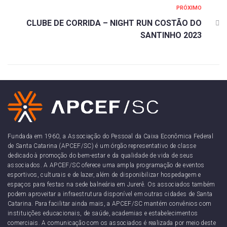
PRÓXIMO
CLUBE DE CORRIDA – NIGHT RUN COSTÃO DO
SANTINHO 2023
Fundada em 1960, a Associação do Pessoal da Caixa Econômica Federal
de Santa Catarina (APCEF/SC) é um órgão representativo de classe
dedicado à promoção do bem-estar e da qualidade de vida de seus
associados. A APCEF/SC oferece uma ampla programação de eventos
esportivos, culturais e de lazer, além de disponibilizar hospedagem e
espaços para festas na sede balneária em Jurerê. Os associados também
podem aproveitar a infraestrutura disponível em outras cidades de Santa
Catarina. Para facilitar ainda mais, a APCEF/SC mantém convênios com
instituições educacionais, de saúde, academias e estabelecimentos
comerciais. A comunicação com os associados é realizada por meio deste