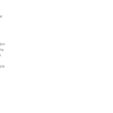
al
bém
nta
m
ste