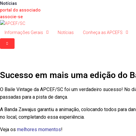
Ir
Notícias
para
portal do associado
o
associe-se
conteúdo
Informações Gerais
Notícias
Conheça as APCEFS
Sucesso em mais uma edição do Ba
O Baile Vintage da APCEF/SC foi um verdadeiro sucesso! No di
passadas para a pista de dança.
A Banda Zawajus garantiu a animação, colocando todos para da
no local, completando essa experiência.
Veja os
melhores momentos
!