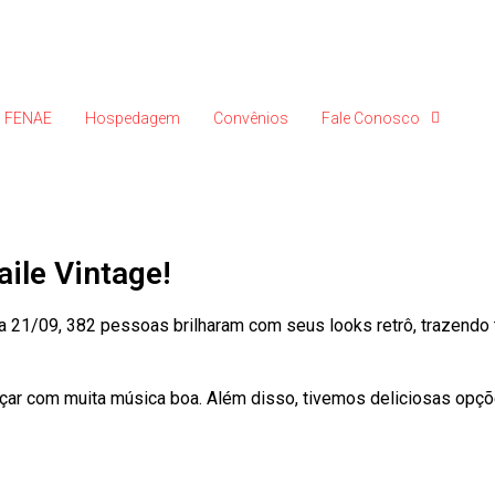
FENAE
Hospedagem
Convênios
Fale Conosco
ile Vintage!
a 21/09, 382 pessoas brilharam com seus looks retrô, trazend
nçar com muita música boa. Além disso, tivemos deliciosas opç