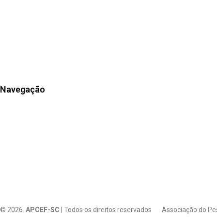
Estatuto
Eleição
Diretoria
Histórico
Navegação
Apartamentos
Associe-se
Estrutura
Eventos
Notícias
© 2026.
APCEF-SC
| Todos os direitos reservados Associação do Pe