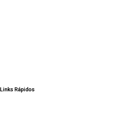
Par Corretora
Meu Salário
Dieese
Funcef
Anapar
Fenacef
Contraf CUT
Links Rápidos
Convênios
FENAE
Talentos