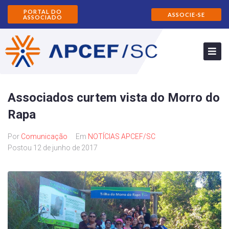
PORTAL DO
ASSOCIE-SE
ASSOCIADO
Associados curtem vista do Morro do
Rapa
Por
Comunicação
Em
NOTÍCIAS APCEF/SC
Postou
12 de junho de 2017