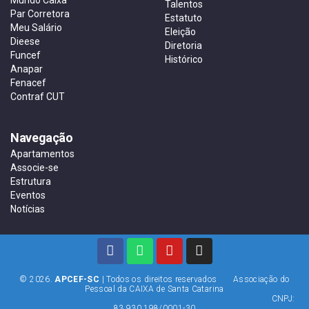
Talentos
Par Corretora
Estatuto
Meu Salário
Eleição
Dieese
Diretoria
Funcef
Histórico
Anapar
Fenacef
Contraf CUT
Navegação
Apartamentos
Associe-se
Estrutura
Eventos
Notícias
© 2026.
APCEF-SC
| Todos os direitos reservados Associação do
Pessoal da CAIXA de Santa Catarina
CNPJ:
83.930.198/0001-30