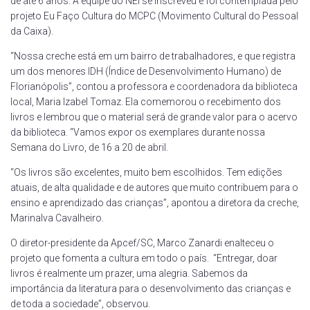
de até 6 anos. A equipe do NEI se inscreveu e foi contemplada pelo
projeto Eu Faço Cultura do MCPC (Movimento Cultural do Pessoal
da Caixa).
“Nossa creche está em um bairro de trabalhadores, e que registra
um dos menores IDH (Índice de Desenvolvimento Humano) de
Florianópolis”, contou a professora e coordenadora da biblioteca
local, Maria Izabel Tomaz. Ela comemorou o recebimento dos
livros e lembrou que o material será de grande valor para o acervo
da biblioteca. “Vamos expor os exemplares durante nossa
Semana do Livro, de 16 a 20 de abril.
“Os livros são excelentes, muito bem escolhidos. Tem edições
atuais, de alta qualidade e de autores que muito contribuem para o
ensino e aprendizado das crianças”, apontou a diretora da creche,
Marinalva Cavalheiro.
O diretor-presidente da Apcef/SC, Marco Zanardi enalteceu o
projeto que fomenta a cultura em todo o país. “Entregar, doar
livros é realmente um prazer, uma alegria. Sabemos da
importância da literatura para o desenvolvimento das crianças e
de toda a sociedade”, observou.