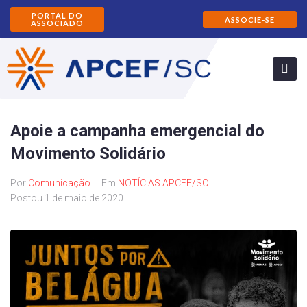
PORTAL DO
ASSOCIE-SE
ASSOCIADO
Apoie a campanha emergencial do
Movimento Solidário
Por
Comunicação
Em
NOTÍCIAS APCEF/SC
Postou
1 de maio de 2020