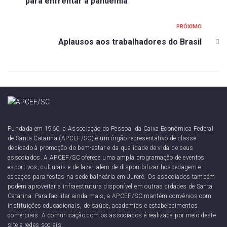
para enfrentar a pandemia
PRÓXIMO
Aplausos aos trabalhadores do Brasil
Fundada em 1960, a Associação do Pessoal da Caixa Econômica Federal
de Santa Catarina (APCEF/SC) é um órgão representativo de classe
dedicado à promoção do bem-estar e da qualidade de vida de seus
associados. A APCEF/SC oferece uma ampla programação de eventos
esportivos, culturais e de lazer, além de disponibilizar hospedagem e
espaços para festas na sede balneária em Jurerê. Os associados também
podem aproveitar a infraestrutura disponível em outras cidades de Santa
Catarina. Para facilitar ainda mais, a APCEF/SC mantém convênios com
instituições educacionais, de saúde, academias e estabelecimentos
comerciais. A comunicação com os associados é realizada por meio deste
site e redes sociais.