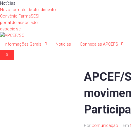
Ir
Notícias
para
Novo formato de atendimento
o
Convênio FarmaSESI
conteúdo
portal do associado
associe-se
Informações Gerais
Notícias
Conheça as APCEFS
APCEF/SC
moviment
Participa
Por
Comunicação
Em