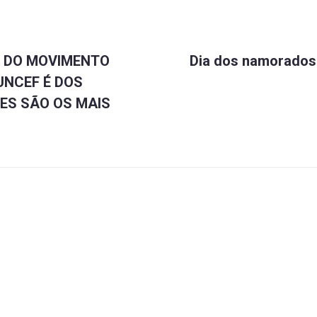
Próximo
ão
 DO MOVIMENTO
Dia dos namorados
UNCEF É DOS
ES SÃO OS MAIS
ral
s
mbém
ta