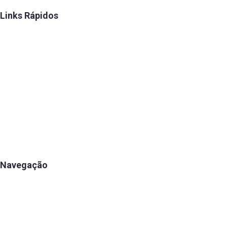
Links Rápidos
Convênios
FENAE
Talentos
Estatuto
Eleição
Diretoria
Histórico
Navegação
Apartamentos
Associe-se
Estrutura