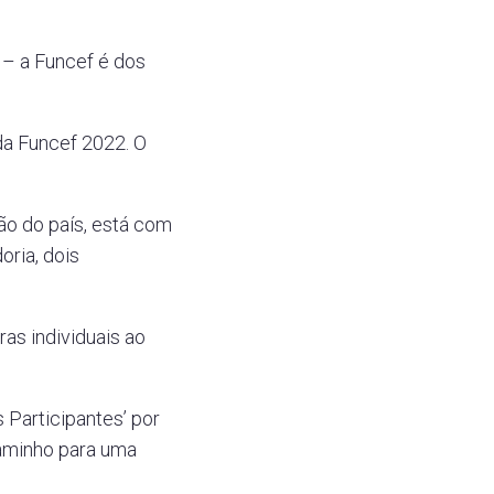
– a Funcef é dos
 da Funcef 2022. O
ão do país, está com
oria, dois
as individuais ao
Participantes’ por
caminho para uma