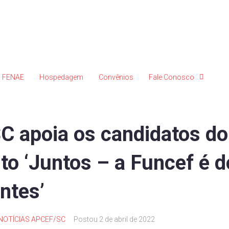
FENAE
Hospedagem
Convênios
Fale Conosco
 apoia os candidatos do
o ‘Juntos – a Funcef é d
ntes’
NOTÍCIAS APCEF/SC
Postou
2 de abril de 2022