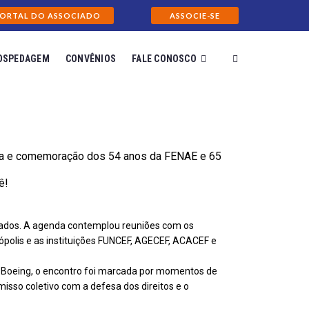
ORTAL DO ASSOCIADO
ASSOCIE-SE
OSPEDAGEM
CONVÊNIOS
FALE CONOSCO
ita e comemoração dos 54 anos da FENAE e 65
ê!
icados. A agenda contemplou reuniões com os
polis e as instituições FUNCEF, AGECEF, ACACEF e
n Boeing, o encontro foi marcada por momentos de
sso coletivo com a defesa dos direitos e o