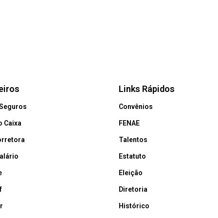
eiros
Links Rápidos
 Seguros
Convênios
 Caixa
FENAE
orretora
Talentos
alário
Estatuto
e
Eleição
f
Diretoria
r
Histórico