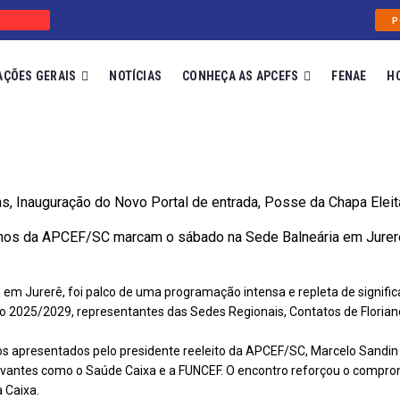
P
AÇÕES GERAIS
NOTÍCIAS
CONHEÇA AS APCEFS
FENAE
H
s, Inauguração do Novo Portal de entrada, Posse da Chapa Ele
nos da APCEF/SC marcam o sábado na Sede Balneária em Jurer
 em Jurerê, foi palco de uma programação intensa e repleta de signif
 2025/2029, representantes das Sedes Regionais, Contatos de Florianó
os apresentados pelo presidente reeleito da APCEF/SC, Marcelo Sandi
vantes como o Saúde Caixa e a FUNCEF. O encontro reforçou o compromi
 Caixa.