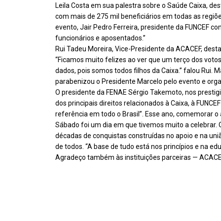
Leila Costa em sua palestra sobre o Saúde Caixa, d
com mais de 275 mil beneficiários em todas as regiõ
evento, Jair Pedro Ferreira, presidente da FUNCEF c
funcionários e aposentados.”
Rui Tadeu Moreira, Vice-Presidente da ACACEF, desta
“Ficamos muito felizes ao ver que um terço dos voto
dados, pois somos todos filhos da Caixa.” falou Rui.
parabenizou o Presidente Marcelo pelo evento e org
O presidente da FENAE Sérgio Takemoto, nos prestig
dos principais direitos relacionados à Caixa, à FU
referência em todo o Brasil”. Esse ano, comemorar o a
Sábado foi um dia em que tivemos muito a celebrar. 
décadas de conquistas construídas no apoio e na un
de todos. “A base de tudo está nos princípios e na 
Agradeço também às instituições parceiras — ACACE