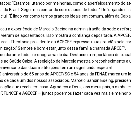
estacou: “Estamos lutando por melhorias, como o aperfeiçoamento do a
es do Brasil. Seguimos contando com o apoio de todos.” Reforçando os
onclui: “É lindo ver como temos grandes ideais em comum, além da Cai
cou a experiência de Marcelo Boeing na administração da sede e refor
s vieram de aposentados. Isso mostra a confiança depositada. A APCEF
 Marcos Theotonio presidente da AGECEF expressou sua gratidão pelo co
anização.” Sempre é bom estar junto dessa família chamada APCEF”.
iou durante todo o cronograma do dia. Destacou a importância do trab
NCEF e ao Saúde Caixa. A reeleição de Marcelo mostra o reconheciment
niversário das duas instituições tem um significado especial.
O aniversário de 65 anos da APCEF/SC e 54 anos da FENAE marca um lo
ião de cada um dos nossos associados. Marcelo Sandin Boeing, preside
educação que recebi em casa. Agradeço a Deus, aos meus pais, a minha 
F, FUNCEF e AGECEF — juntos podemos fazer cada vez mais e melhor p