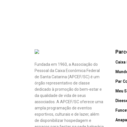
Parc
Caixa
Fundada em 1960, a Associação do
Pessoal da Caixa Econômica Federal
Mundo
de Santa Catarina (APCEF/SC) é um
Par C
órgão representativo de classe
dedicado à promoção do bem-estar e
Meu S
da qualidade de vida de seus
Diees
associados. A APCEF/SC oferece uma
ampla programação de eventos
Funce
esportivos, culturais e de lazer, além
Anapa
de disponibilizar hospedagem e
espaços para festas na sede balneária