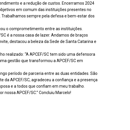
tendimento e a redução de custos. Encerramos 2024
 objetivos em comum das instituições presentes no
xa. Trabalhamos sempre pela defesa e bem-estar dos
çou o comprometimento entre as instituições.
/SC é a nossa casa de lazer. Andamos de braços
nvite, destacou a beleza da Sede de Santa Catarina e
alho realizado: “A APCEF/SC tem sido uma defensora
o a uma gestão que transformou a APCEF/SC em
ngo período de parceria entre as duas entidades. São
nte da APCEF/SC, agradeceu a confiança e a presença
esposa e a todos que confiam em meu trabalho.
or nossa APCEF/SC.” Concluiu Marcelo!