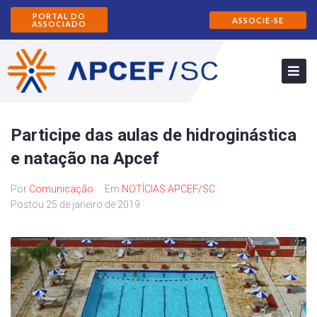
PORTAL DO
ASSOCIE-SE
ASSOCIADO
Participe das aulas de hidroginástica
e natação na Apcef
Por
Comunicação
Em
NOTÍCIAS APCEF/SC
Postou
25 de janeiro de 2019