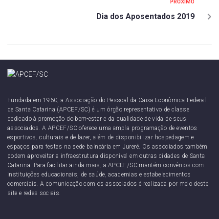
PRÓXIMO
Dia dos Aposentados 2019
Fundada em 1960, a Associação do Pessoal da Caixa Econômica Federal
de Santa Catarina (APCEF/SC) é um órgão representativo de classe
dedicado à promoção do bem-estar e da qualidade de vida de seus
associados. A APCEF/SC oferece uma ampla programação de eventos
esportivos, culturais e de lazer, além de disponibilizar hospedagem e
espaços para festas na sede balneária em Jurerê. Os associados também
podem aproveitar a infraestrutura disponível em outras cidades de Santa
Catarina. Para facilitar ainda mais, a APCEF/SC mantém convênios com
instituições educacionais, de saúde, academias e estabelecimentos
comerciais. A comunicação com os associados é realizada por meio deste
site e redes sociais.