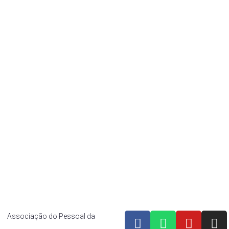
lário
Estatuto
Eleição
f
Diretoria
r
Histórico
ef
af CUT
os Associação do Pessoal da