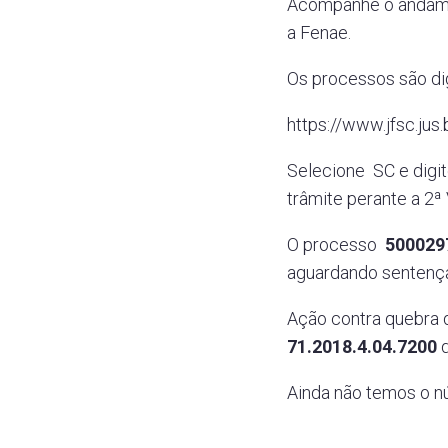
Acompanhe o andame
a Fenae.
Os processos são dig
https://www.jfsc.jus
Selecione SC e digi
trâmite perante a 2ª 
O processo
500029
aguardando sentenç
Ação contra quebra 
71.2018.4.04.7200
d
Ainda não temos o n