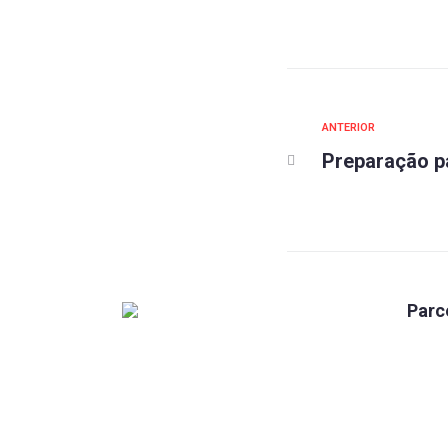
ANTERIOR
Preparação p
Parc
Caixa
Fundada em 1960, a Associação do
Pessoal da Caixa Econômica Federal
Mundo
de Santa Catarina (APCEF/SC) é um
Par Co
órgão representativo de classe
dedicado à promoção do bem-estar e