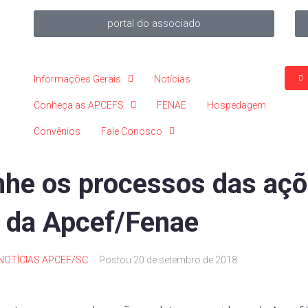
portal do associado
Informações Gerais
Notícias
Conheça as APCEFS
FENAE
Hospedagem
Convênios
Fale Conosco
he os processos das aç
s da Apcef/Fenae
NOTÍCIAS APCEF/SC
Postou
20 de setembro de 2018