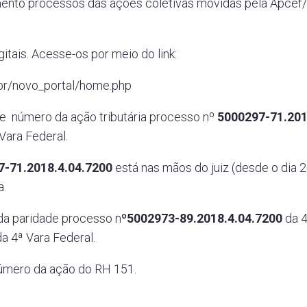
nto processos das ações coletivas movidas pela Apcef
itais. Acesse-os por meio do link:
.br/novo_portal/home.php
te número da ação tributária processo nº
5000297-71.201
Vara Federal.
7-71.2018.4.04.7200
está nas mãos do juiz (desde o dia 2
a.
da paridade processo n
º5002973-89.2018.4.04.7200
da 
a 4ª Vara Federal.
úmero da ação do RH 151.