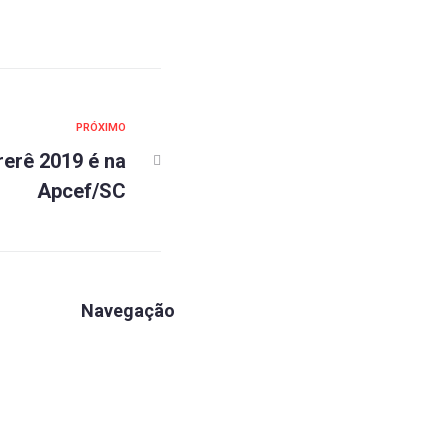
PRÓXIMO
rerê 2019 é na
Apcef/SC
Navegação
Apartamentos
Associe-se
Estrutura