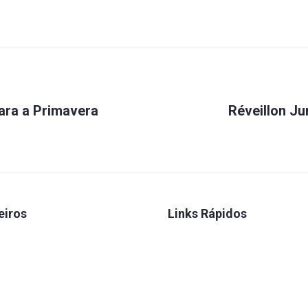
ara a Primavera
Réveillon Ju
eiros
Links Rápidos
 Seguros
Convênios
 Caixa
FENAE
rretora
Talentos