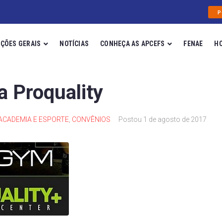
P
ÇÕES GERAIS
NOTÍCIAS
CONHEÇA AS APCEFS
FENAE
H
 Proquality
ACADEMIA E ESPORTE
,
CONVÊNIOS
Postou
1 de agosto de 2017