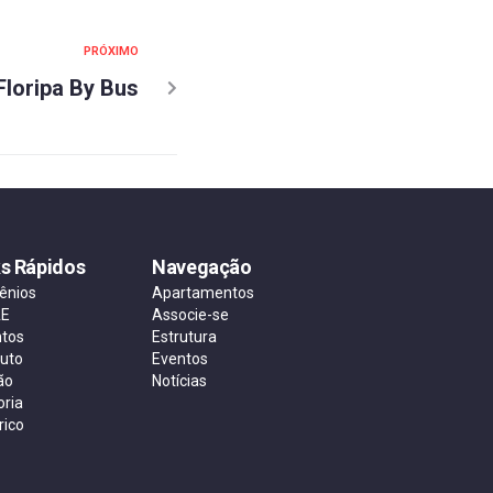
PRÓXIMO
Floripa By Bus
ks Rápidos
Navegação
ênios
Apartamentos
AE
Associe-se
ntos
Estrutura
tuto
Eventos
ão
Notícias
oria
rico