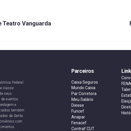
 Teatro Vanguarda
Parceiros
Lin
Conv
Caixa Seguros
nômica Federal
FEN
Mundo Caixa
e classe
Tale
Par Corretora
de seus
Esta
 de eventos
Meu Salário
Eleiç
ospedagem e
Dieese
Diret
sociados também
Funcef
Histó
dades de Santa
Anapar
convênios com
Fenacef
ecimentos
Contraf CUT