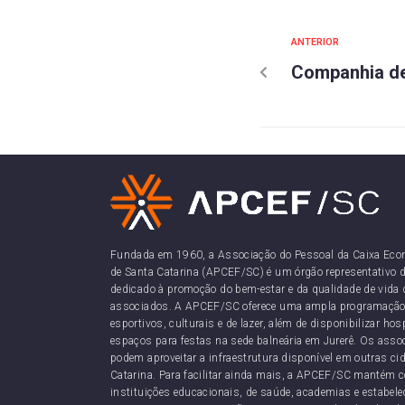
ANTERIOR
Companhia de
Fundada em 1960, a Associação do Pessoal da Caixa Eco
de Santa Catarina (APCEF/SC) é um órgão representativo d
dedicado à promoção do bem-estar e da qualidade de vida 
associados. A APCEF/SC oferece uma ampla programação
esportivos, culturais e de lazer, além de disponibilizar h
espaços para festas na sede balneária em Jurerê. Os as
podem aproveitar a infraestrutura disponível em outras ci
Catarina. Para facilitar ainda mais, a APCEF/SC mantém 
instituições educacionais, de saúde, academias e estabel