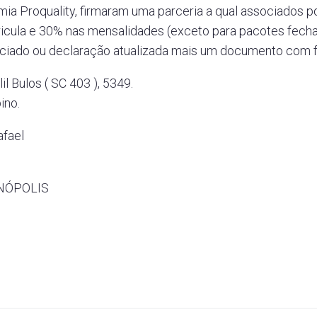
ia Proquality, firmaram uma parceria a qual associados
ricula e 30% nas mensalidades (exceto para pacotes fech
sociado ou declaração atualizada mais um documento com f
l Bulos ( SC 403 ), 5349.
ino.
afael
ANÓPOLIS