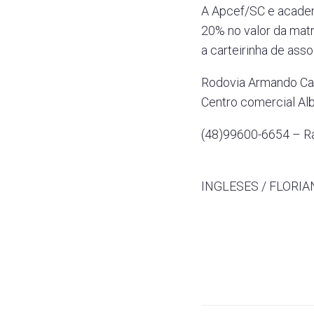
A Apcef/SC e academ
20% no valor da mat
a carteirinha de as
Rodovia Armando Cali
Centro comercial Alb
(48)99600-6654 – R
INGLESES / FLORI