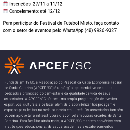
Inscrições: 27/11 a 11/12
Cancelamento: até 12/12
Para participar do Festival de Futebol Misto, faça contato
com o setor de eventos pelo WhatsApp (48) 9926-9327.
Fundada em 1960, a Associação do Pessoal da Caixa Econômica Federal
de Santa Catarina (APCEF/SC) é um órgão representativo de classe
dedicado à promoção do bem-estar e da qualidade de vida de seus
associados. A APCEF/SC oferece uma ampla programação de eventos
esportivos, culturais e de lazer, além de disponibilizar hospedagem e
espaços para festas na sede balneária em Jurerê. Os associados também
podem aproveitar a infraestrutura disponível em outras cidades de Santa
Catarina. Para facilitar ainda mais, a APCEF/SC mantém convênios com
instituições educacionais, de saúde, academias e estabelecimentos