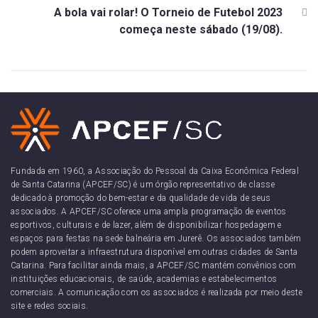
A bola vai rolar! O Torneio de Futebol 2023
começa neste sábado (19/08).
Fundada em 1960, a Associação do Pessoal da Caixa Econômica Federal
de Santa Catarina (APCEF/SC) é um órgão representativo de classe
dedicado à promoção do bem-estar e da qualidade de vida de seus
associados. A APCEF/SC oferece uma ampla programação de eventos
esportivos, culturais e de lazer, além de disponibilizar hospedagem e
espaços para festas na sede balneária em Jurerê. Os associados também
podem aproveitar a infraestrutura disponível em outras cidades de Santa
Catarina. Para facilitar ainda mais, a APCEF/SC mantém convênios com
instituições educacionais, de saúde, academias e estabelecimentos
comerciais. A comunicação com os associados é realizada por meio deste
site e redes sociais.