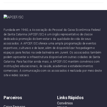
Fundada em 1960, a Associação do Pessoal da Caixa Econômica Federal
de Santa Catarina (APCEF/SC) é um órgão representativo de classe
dedicado à promoção do bem-estar e da qualidade de vida de seus
associados. A APCEF/SC oferece uma ampla programação de eventos
esportivos, culturais e de lazer, além de disponibilizar hospedagem e
espaços para festas na sede balneária em Jurerê. Os associados também
podem aproveitar a infraestrutura disponível em outras cidades de Santa
Catarina. Para facilitar ainda mais, a APCEF/SC mantém convênios com
instituições educacionais, de saúde, academias e estabelecimentos
comerciais. A comunicação com os associados é realizada por meio deste
site e redes sociais.
Parceiros
Links Rápidos
Convênios
Caixa Seguros