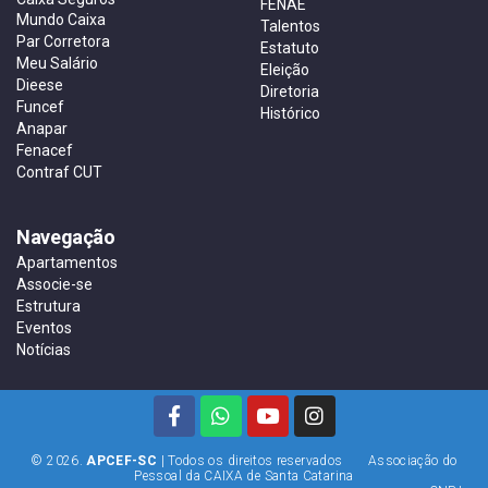
FENAE
Mundo Caixa
Talentos
Par Corretora
Estatuto
Meu Salário
Eleição
Dieese
Diretoria
Funcef
Histórico
Anapar
Fenacef
Contraf CUT
Navegação
Apartamentos
Associe-se
Estrutura
Eventos
Notícias
© 2026.
APCEF-SC
| Todos os direitos reservados Associação do
Pessoal da CAIXA de Santa Catarina