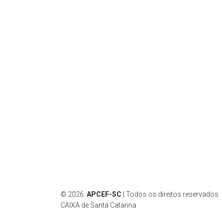
Dieese
associados. A APCEF/SC oferece uma
ampla programação de eventos
Funce
esportivos, culturais e de lazer, além de
Anapa
disponibilizar hospedagem e
espaços para festas na sede balneária
Fenac
em Jurerê. Os associados também
podem aproveitar a infraestrutura
Contr
disponível em outras cidades de Santa
Catarina. Para facilitar ainda mais, a
APCEF/SC mantém convênios com
instituições educacionais, de saúde,
academias e estabelecimentos
comerciais. A comunicação com os
associados é realizada por meio deste
site e redes sociais.
© 2026.
APCEF-SC
| Todos os direitos reservad
CAIXA de Santa Catarina
CNPJ: 83.930.19