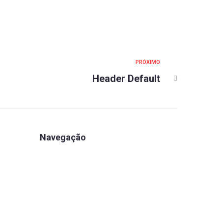
PRÓXIMO
Header Default
Navegação
Apartamentos
Associe-se
Estrutura
Eventos