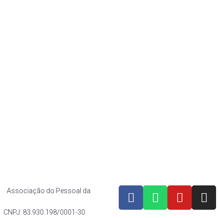
Eleição
f
Diretoria
r
Histórico
ef
af CUT
os Associação do Pessoal da
8/0001-30