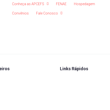
Conheça as APCEFS
FENAE
Hospedagem
Convênios
Fale Conosco
eiros
Links Rápidos
 Seguros
Convênios
 Caixa
FENAE
rretora
Talentos
lário
Estatuto