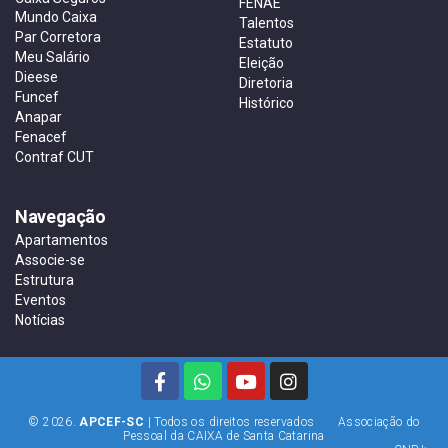
FENAE
Mundo Caixa
Talentos
Par Corretora
Estatuto
Meu Salário
Eleição
Dieese
Diretoria
Funcef
Histórico
Anapar
Fenacef
Contraf CUT
Navegação
Apartamentos
Associe-se
Estrutura
Eventos
Notícias
© 2026.
APCEF-SC
| Todos os direitos reservados Associação do
Pessoal da CAIXA de Santa Catarina