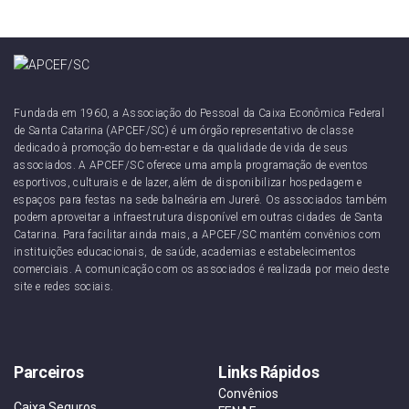
Fundada em 1960, a Associação do Pessoal da Caixa Econômica Federal
de Santa Catarina (APCEF/SC) é um órgão representativo de classe
dedicado à promoção do bem-estar e da qualidade de vida de seus
associados. A APCEF/SC oferece uma ampla programação de eventos
esportivos, culturais e de lazer, além de disponibilizar hospedagem e
espaços para festas na sede balneária em Jurerê. Os associados também
podem aproveitar a infraestrutura disponível em outras cidades de Santa
Catarina. Para facilitar ainda mais, a APCEF/SC mantém convênios com
instituições educacionais, de saúde, academias e estabelecimentos
comerciais. A comunicação com os associados é realizada por meio deste
site e redes sociais.
Parceiros
Links Rápidos
Convênios
Caixa Seguros