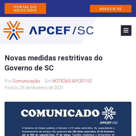
PORTAL DO
ASSOCIE-SE
ASSOCIADO
Novas medidas restritivas do
Governo de SC
Por
Comunicação
Em
NOTÍCIAS APCEF/SC
Postou
26 de fevereiro de 2021