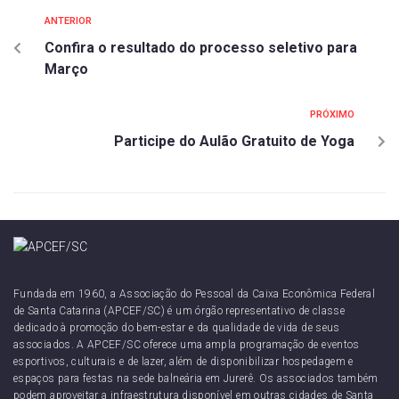
ANTERIOR
Confira o resultado do processo seletivo para
Março
PRÓXIMO
Participe do Aulão Gratuito de Yoga
Fundada em 1960, a Associação do Pessoal da Caixa Econômica Federal
de Santa Catarina (APCEF/SC) é um órgão representativo de classe
dedicado à promoção do bem-estar e da qualidade de vida de seus
associados. A APCEF/SC oferece uma ampla programação de eventos
esportivos, culturais e de lazer, além de disponibilizar hospedagem e
espaços para festas na sede balneária em Jurerê. Os associados também
podem aproveitar a infraestrutura disponível em outras cidades de Santa