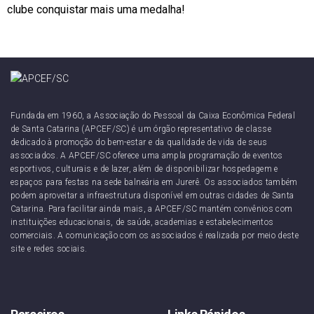
clube conquistar mais uma medalha!
Fundada em 1960, a Associação do Pessoal da Caixa Econômica Federal
de Santa Catarina (APCEF/SC) é um órgão representativo de classe
dedicado à promoção do bem-estar e da qualidade de vida de seus
associados. A APCEF/SC oferece uma ampla programação de eventos
esportivos, culturais e de lazer, além de disponibilizar hospedagem e
espaços para festas na sede balneária em Jurerê. Os associados também
podem aproveitar a infraestrutura disponível em outras cidades de Santa
Catarina. Para facilitar ainda mais, a APCEF/SC mantém convênios com
instituições educacionais, de saúde, academias e estabelecimentos
comerciais. A comunicação com os associados é realizada por meio deste
site e redes sociais.