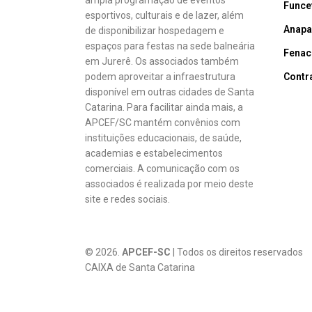
ampla programação de eventos
Funce
esportivos, culturais e de lazer, além
Anapa
de disponibilizar hospedagem e
espaços para festas na sede balneária
Fenac
em Jurerê. Os associados também
podem aproveitar a infraestrutura
Contr
disponível em outras cidades de Santa
Catarina. Para facilitar ainda mais, a
APCEF/SC mantém convênios com
instituições educacionais, de saúde,
academias e estabelecimentos
comerciais. A comunicação com os
associados é realizada por meio deste
site e redes sociais.
© 2026.
APCEF-SC
| Todos os direitos reservado
CAIXA de Santa Catarina
CNPJ: 83.930.19