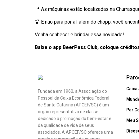
📍 As máquinas estão localizadas na Churrasque
🍹 E não para por aí: além do chopp, você enc
Venha conhecer e brindar essa novidade!
Baixe o app BeerPass Club, coloque crédito
Parc
Caixa
Fundada em 1960, a Associação do
Pessoal da Caixa Econômica Federal
Mundo
de Santa Catarina (APCEF/SC) é um
Par C
órgão representativo de classe
dedicado à promoção do bem-estar e
Meu S
da qualidade de vida de seus
Diees
associados. A APCEF/SC oferece uma