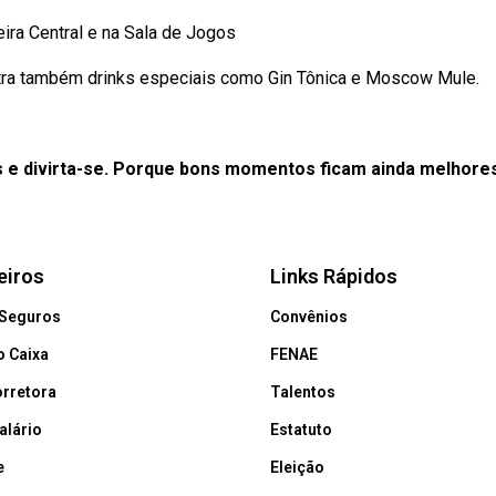
ira Central e na Sala de Jogos
ontra também drinks especiais como Gin Tônica e Moscow Mule.
s e divirta-se. Porque bons momentos ficam ainda melhores
eiros
Links Rápidos
 Seguros
Convênios
 Caixa
FENAE
orretora
Talentos
alário
Estatuto
e
Eleição