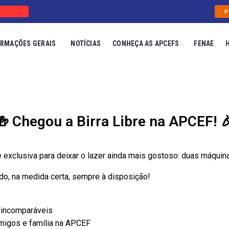
P
ORMAÇÕES GERAIS
NOTÍCIAS
CONHEÇA AS APCEFS
FENAE
🍻 Chegou a Birra Libre na APCEF! 
xclusiva para deixar o lazer ainda mais gostoso: duas máquinas
o, na medida certa, sempre à disposição!
r incomparáveis
migos e família na APCEF