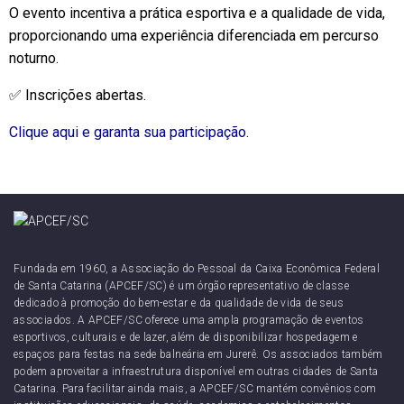
O evento incentiva a prática esportiva e a qualidade de vida,
proporcionando uma experiência diferenciada em percurso
noturno.
✅ Inscrições abertas.
Clique aqui e garanta sua participação.
Fundada em 1960, a Associação do Pessoal da Caixa Econômica Federal
de Santa Catarina (APCEF/SC) é um órgão representativo de classe
dedicado à promoção do bem-estar e da qualidade de vida de seus
associados. A APCEF/SC oferece uma ampla programação de eventos
esportivos, culturais e de lazer, além de disponibilizar hospedagem e
espaços para festas na sede balneária em Jurerê. Os associados também
podem aproveitar a infraestrutura disponível em outras cidades de Santa
Catarina. Para facilitar ainda mais, a APCEF/SC mantém convênios com